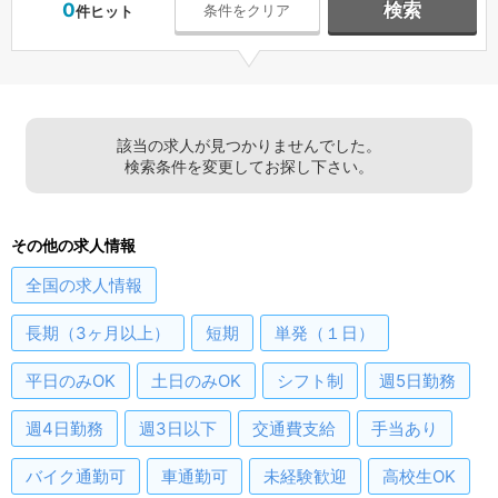
0
検索
条件をクリア
件ヒット
該当の求人が見つかりませんでした。
検索条件を変更してお探し下さい。
その他の求人情報
全国
の求人情報
長期（3ヶ月以上）
短期
単発（１日）
平日のみOK
土日のみOK
シフト制
週5日勤務
週4日勤務
週3日以下
交通費支給
手当あり
バイク通勤可
車通勤可
未経験歓迎
高校生OK