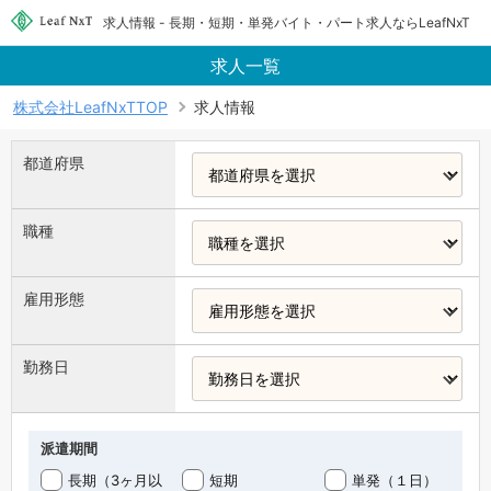
求人情報 - 長期・短期・単発バイト・パート求人ならLeafNxT
求人一覧
株式会社LeafNxTTOP
求人情報
都道府県
職種
雇用形態
勤務日
派遣期間
長期（3ヶ月以
短期
単発（１日）