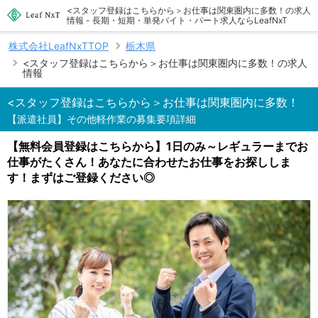
<スタッフ登録はこちらから＞お仕事は関東圏内に多数！の求人
情報 - 長期・短期・単発バイト・パート求人ならLeafNxT
株式会社LeafNxTTOP
栃木県
<スタッフ登録はこちらから＞お仕事は関東圏内に多数！の求人
情報
<スタッフ登録はこちらから＞お仕事は関東圏内に多数！
【派遣社員】その他軽作業の募集要項詳細
【無料会員登録はこちらから】1日のみ～レギュラーまでお
仕事がたくさん！あなたに合わせたお仕事をお探ししま
す！まずはご登録ください◎