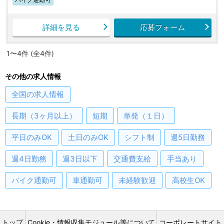
詳細を見る
応募フォーム
1〜4件 (全4件)
その他の求人情報
全国
の求人情報
長期（3ヶ月以上）
短期
単発（１日）
平日のみOK
土日のみOK
シフト制
週5日勤務
週4日勤務
週3日以下
交通費支給
手当あり
バイク通勤可
車通勤可
未経験歓迎
高校生OK
トップ
Cookie・情報収集モジュール等について
コーポレートサイト