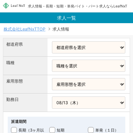
求人情報 - 長期・短期・単発バイト・パート求人ならLeafNxT
求人一覧
株式会社LeafNxTTOP
求人情報
都道府県
職種
雇用形態
勤務日
派遣期間
長期（3ヶ月以
短期
単発（１日）