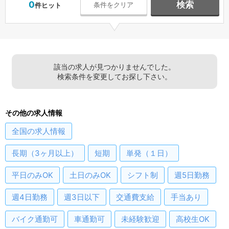
0
検索
条件をクリア
件ヒット
該当の求人が見つかりませんでした。
検索条件を変更してお探し下さい。
その他の求人情報
全国
の求人情報
長期（3ヶ月以上）
短期
単発（１日）
平日のみOK
土日のみOK
シフト制
週5日勤務
週4日勤務
週3日以下
交通費支給
手当あり
バイク通勤可
車通勤可
未経験歓迎
高校生OK