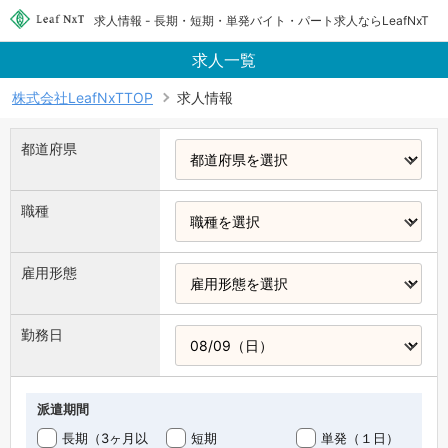
求人情報 - 長期・短期・単発バイト・パート求人ならLeafNxT
求人一覧
株式会社LeafNxTTOP
求人情報
都道府県
職種
雇用形態
勤務日
派遣期間
長期（3ヶ月以
短期
単発（１日）