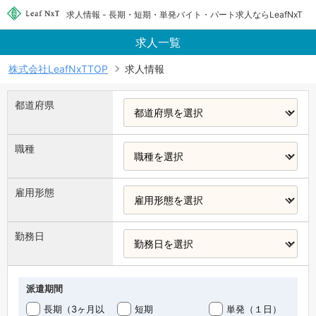
求人情報 - 長期・短期・単発バイト・パート求人ならLeafNxT
求人一覧
株式会社LeafNxTTOP
求人情報
都道府県
職種
雇用形態
勤務日
派遣期間
長期（3ヶ月以
短期
単発（１日）