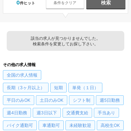
0
検索
条件をクリア
件ヒット
該当の求人が見つかりませんでした。
検索条件を変更してお探し下さい。
その他の求人情報
全国
の求人情報
長期（3ヶ月以上）
短期
単発（１日）
平日のみOK
土日のみOK
シフト制
週5日勤務
週4日勤務
週3日以下
交通費支給
手当あり
バイク通勤可
車通勤可
未経験歓迎
高校生OK