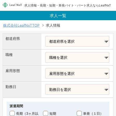
求人情報 - 長期・短期・単発バイト・パート求人ならLeafNxT
求人一覧
株式会社LeafNxTTOP
求人情報
都道府県
職種
雇用形態
勤務日
派遣期間
長期（3ヶ月以
短期
単発（１日）