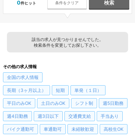
0
検索
条件をクリア
件ヒット
該当の求人が見つかりませんでした。
検索条件を変更してお探し下さい。
その他の求人情報
全国
の求人情報
長期（3ヶ月以上）
短期
単発（１日）
平日のみOK
土日のみOK
シフト制
週5日勤務
週4日勤務
週3日以下
交通費支給
手当あり
バイク通勤可
車通勤可
未経験歓迎
高校生OK