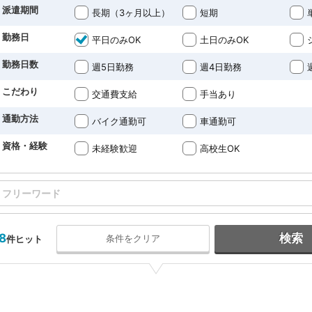
派遣期間
長期（3ヶ月以上）
短期
勤務日
平日のみOK
土日のみOK
勤務日数
週5日勤務
週4日勤務
こだわり
交通費支給
手当あり
通勤方法
バイク通勤可
車通勤可
資格・経験
未経験歓迎
高校生OK
8
検索
条件をクリア
件ヒット