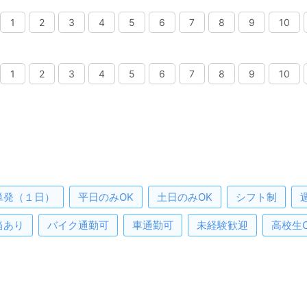
1
2
3
4
5
6
7
8
9
10
1
2
3
4
5
6
7
8
9
10
単発（１日）
平日のみOK
土日のみOK
シフト制
当あり
バイク通勤可
車通勤可
未経験歓迎
高校生