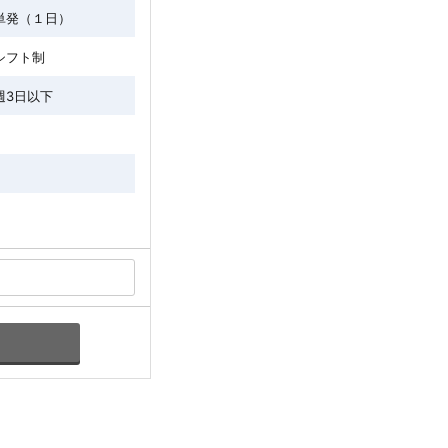
単発（１日）
シフト制
週3日以下