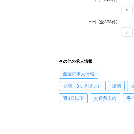
«
〜件 (全328件)
«
その他の求人情報
全国
の求人情報
長期（3ヶ月以上）
短期
週3日以下
交通費支給
手