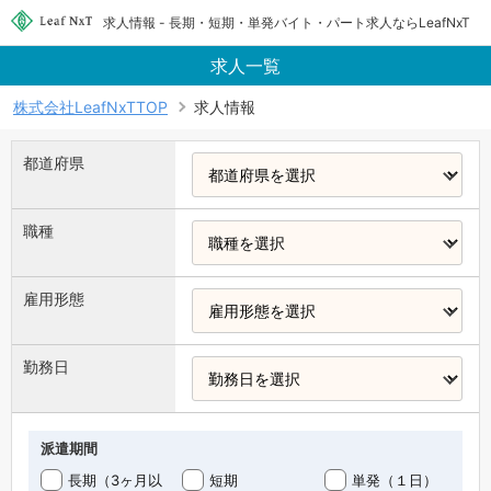
求人情報 - 長期・短期・単発バイト・パート求人ならLeafNxT
求人一覧
株式会社LeafNxTTOP
求人情報
都道府県
職種
雇用形態
勤務日
派遣期間
長期（3ヶ月以
短期
単発（１日）