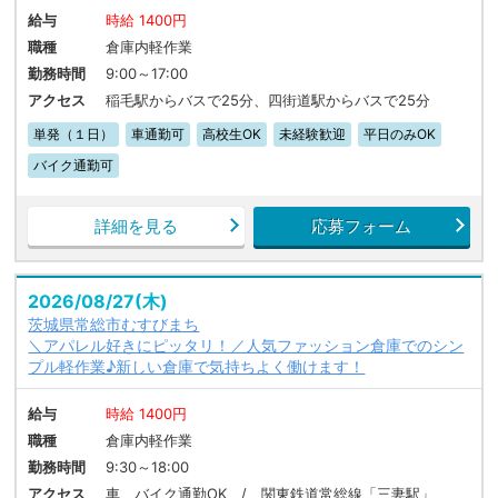
給与
時給 1400円
職種
倉庫内軽作業
勤務時間
9:00～17:00
アクセス
稲毛駅からバスで25分、四街道駅からバスで25分
単発（１日）
車通勤可
高校生OK
未経験歓迎
平日のみOK
バイク通勤可
詳細を見る
応募フォーム
2026/08/27(木)
茨城県常総市むすびまち
＼アパレル好きにピッタリ！／人気ファッション倉庫でのシン
プル軽作業♪新しい倉庫で気持ちよく働けます！
給与
時給 1400円
職種
倉庫内軽作業
勤務時間
9:30～18:00
アクセス
車、バイク通勤OK / 関東鉄道常総線「三妻駅」