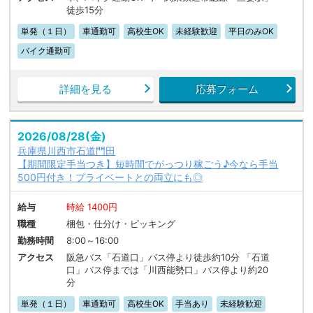
徒歩15分
単発（１日）
車通勤可
高校生OK
未経験歓迎
平日のみOK
バイク通勤可
詳細を見る
応募フォーム
2026/08/28(金)
兵庫県川西市石道門田
【期間限定手当つき】短時間でがっつり稼ごう♪今なら手当
500円付き！プライベートとの両立にも◎
給与
時給 1400円
職種
梱包・仕分け・ピッキング
勤務時間
8:00～16:00
アクセス
阪急バス「石道口」バス停より徒歩約10分 「石道
口」バス停までは「川西能勢口」バス停より約20
分
単発（１日）
車通勤可
高校生OK
手当あり
未経験歓迎