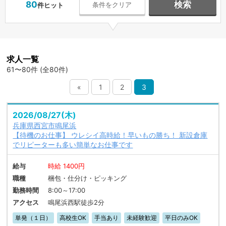
80
検索
条件をクリア
件ヒット
求人一覧
61〜80件 (全80件)
«
1
2
3
2026/08/27(木)
兵庫県西宮市鳴尾浜
【待機のお仕事】 ウレシイ高時給！早いもの勝ち！ 新設倉庫
でリピーターも多い簡単なお仕事です
給与
時給 1400円
職種
梱包・仕分け・ピッキング
勤務時間
8:00～17:00
アクセス
鳴尾浜西駅徒歩2分
単発（１日）
高校生OK
手当あり
未経験歓迎
平日のみOK