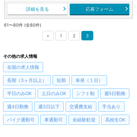
詳細を見る
応募フォーム
61〜80件 (全80件)
«
1
2
3
その他の求人情報
全国
の求人情報
長期（3ヶ月以上）
短期
単発（１日）
平日のみOK
土日のみOK
シフト制
週5日勤務
週4日勤務
週3日以下
交通費支給
手当あり
バイク通勤可
車通勤可
未経験歓迎
高校生OK