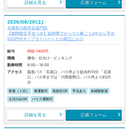
詳細を見る
応募フォーム
2026/08/29(土)
兵庫県川西市石道門田
【期間限定手当つき】短時間でがっつり稼ごう♪今なら手当
500円付き！プライベートとの両立にも◎
給与
時給 1400円
職種
梱包・仕分け・ピッキング
勤務時間
8:00～16:00
アクセス
阪急バス「石道口」バス停より徒歩約10分 「石道
口」バス停までは「川西能勢口」バス停より約20
分
単発（１日）
車通勤可
高校生OK
手当あり
未経験歓迎
土日のみOK
バイク通勤可
詳細を見る
応募フォーム