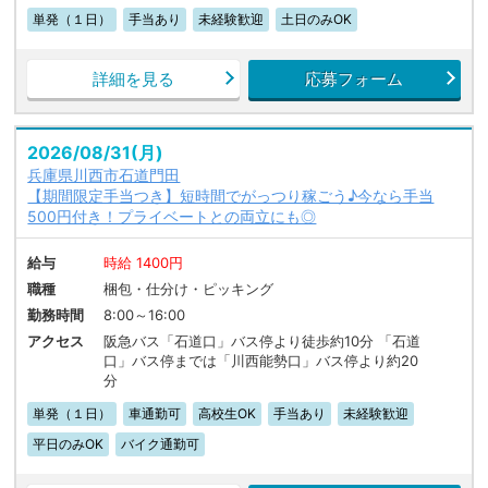
単発（１日）
手当あり
未経験歓迎
土日のみOK
詳細を見る
応募フォーム
2026/08/31(月)
兵庫県川西市石道門田
【期間限定手当つき】短時間でがっつり稼ごう♪今なら手当
500円付き！プライベートとの両立にも◎
給与
時給 1400円
職種
梱包・仕分け・ピッキング
勤務時間
8:00～16:00
アクセス
阪急バス「石道口」バス停より徒歩約10分 「石道
口」バス停までは「川西能勢口」バス停より約20
分
単発（１日）
車通勤可
高校生OK
手当あり
未経験歓迎
平日のみOK
バイク通勤可