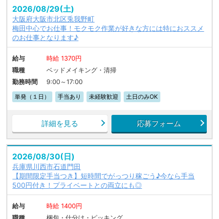
2026/08/29(土)
大阪府大阪市北区兎我野町
梅田中心でお仕事！モクモク作業が好きな方には特におススメ
のお仕事となります♪
給与
時給 1370円
職種
ベッドメイキング・清掃
勤務時間
9:00～17:00
単発（１日）
手当あり
未経験歓迎
土日のみOK
詳細を見る
応募フォーム
2026/08/30(日)
兵庫県川西市石道門田
【期間限定手当つき】短時間でがっつり稼ごう♪今なら手当
500円付き！プライベートとの両立にも◎
給与
時給 1400円
職種
梱包・仕分け・ピッキング