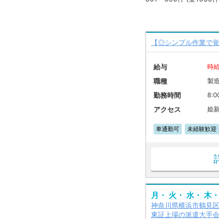
【◎シンプル作業で覚
給与
時給
職種
製
勤務時間
8:0
アクセス
姫
車通勤可
未経験歓迎
月・ 火・ 水・ 木・
神奈川県横浜市鶴見
東証上場の派遣大手