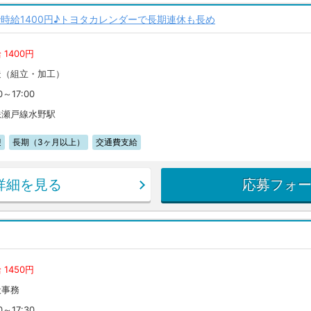
時給1400円♪トヨタカレンダーで長期連休も長め
 1400円
造（組立・加工）
0～17:00
鉄瀬戸線水野駅
迎
長期（3ヶ月以上）
交通費支給
詳細を見る
応募フォ
 1450円
般事務
0～17:30