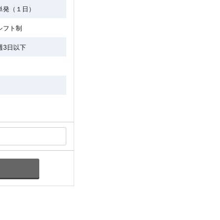
単発（１日）
シフト制
週3日以下