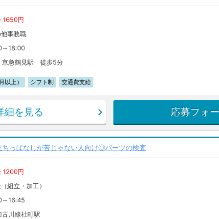
 1650円
の他事務職
0～18:00
・京急鶴見駅 徒歩5分
月以上）
シフト制
交通費支給
詳細を見る
応募フォ
立ちっぱなしが苦じゃない人向け◎パーツの検査
 1200円
造（組立・加工）
0～16:45
加古川線社町駅