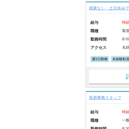
残業なし・土日休みで
給与
時給
職種
製
勤務時間
8:0
アクセス
名
週5日勤務
未経験歓
貿易事務スタッフ
給与
時給
職種
一
勤務時間
8:3