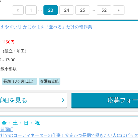
...
...
«
1
23
24
25
52
»
えやすい!】かにかまを「並べる」だけの軽作業
 1150円
造（組立・加工）
0～17:00
新線余部駅
長期（3ヶ月以上）
交通費支給
詳細を見る
応募フォ
 金・ 土・ 日・ 祝
区豊岡町
会社でのコーディネーターの仕事！安定かつ長期で働きたい人にはピッ