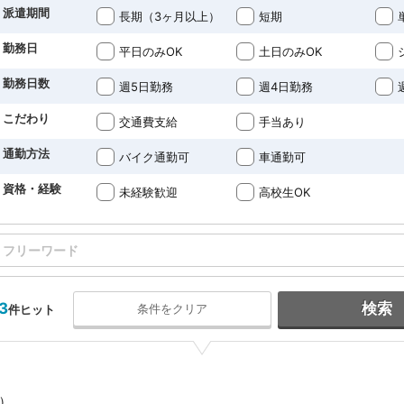
派遣期間
長期（3ヶ月以上）
短期
勤務日
平日のみOK
土日のみOK
勤務日数
週5日勤務
週4日勤務
こだわり
交通費支給
手当あり
通勤方法
バイク通勤可
車通勤可
資格・経験
未経験歓迎
高校生OK
33
検索
条件をクリア
件ヒット
)