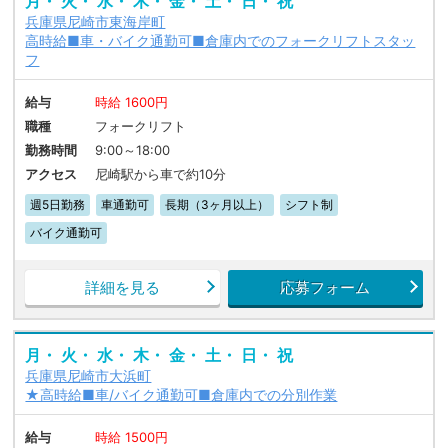
月・ 火・ 水・ 木・ 金・ 土・ 日・ 祝
兵庫県尼崎市東海岸町
高時給■車・バイク通勤可■倉庫内でのフォークリフトスタッ
フ
給与
時給 1600円
職種
フォークリフト
勤務時間
9:00～18:00
アクセス
尼崎駅から車で約10分
週5日勤務
車通勤可
長期（3ヶ月以上）
シフト制
バイク通勤可
詳細を見る
応募フォーム
月・ 火・ 水・ 木・ 金・ 土・ 日・ 祝
兵庫県尼崎市大浜町
★高時給■車/バイク通勤可■倉庫内での分別作業
給与
時給 1500円