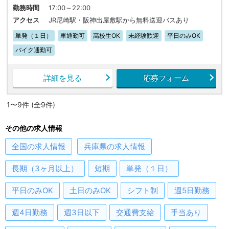
勤務時間
17:00～22:00
アクセス
JR尼崎駅・阪神出屋敷駅から無料送迎バスあり
単発（１日）
車通勤可
高校生OK
未経験歓迎
平日のみOK
バイク通勤可
詳細を見る
応募フォーム
1〜9件 (全9件)
その他の求人情報
全国
の求人情報
兵庫県
の求人情報
長期（3ヶ月以上）
短期
単発（１日）
平日のみOK
土日のみOK
シフト制
週5日勤務
週4日勤務
週3日以下
交通費支給
手当あり