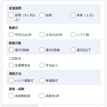
派遣期間
長期（3ヶ月以
短期
単発（１日）
上）
勤務日
平日のみOK
土日のみOK
シフト制
勤務日数
週5日勤務
週4日勤務
週3日以下
こだわり
交通費支給
手当あり
通勤方法
バイク通勤可
車通勤可
資格・経験
未経験歓迎
高校生OK