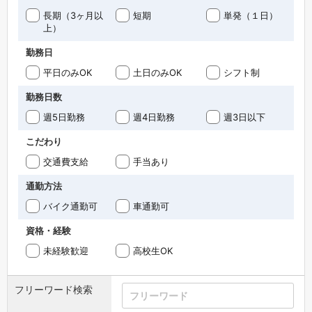
長期（3ヶ月以
短期
単発（１日）
上）
勤務日
平日のみOK
土日のみOK
シフト制
勤務日数
週5日勤務
週4日勤務
週3日以下
こだわり
交通費支給
手当あり
通勤方法
バイク通勤可
車通勤可
資格・経験
未経験歓迎
高校生OK
フリーワード検索