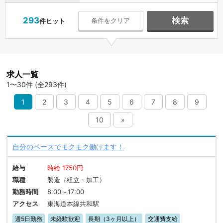
293
検索
条件をクリア
件ヒット
求人一覧
1〜30件 (全293件)
1
2
3
4
5
6
7
8
9
10
»
自分のペースでモクモク働けます！
給与
時給 1750円
職種
製造（組立・加工）
勤務時間
8:00～17:00
アクセス
東海道本線共和駅
週5日勤務
未経験歓迎
長期（3ヶ月以上）
交通費支給