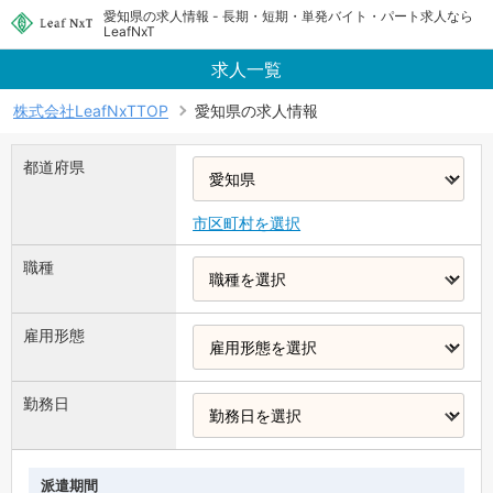
愛知県の求人情報 - 長期・短期・単発バイト・パート求人なら
LeafNxT
求人一覧
株式会社LeafNxTTOP
愛知県の求人情報
都道府県
市区町村を選択
職種
雇用形態
勤務日
派遣期間