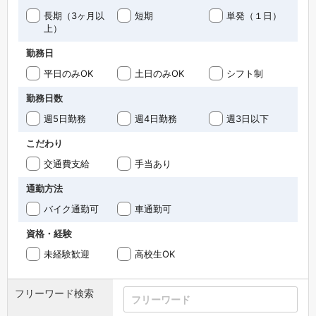
長期（3ヶ月以
短期
単発（１日）
上）
勤務日
平日のみOK
土日のみOK
シフト制
勤務日数
週5日勤務
週4日勤務
週3日以下
こだわり
交通費支給
手当あり
通勤方法
バイク通勤可
車通勤可
資格・経験
未経験歓迎
高校生OK
フリーワード検索