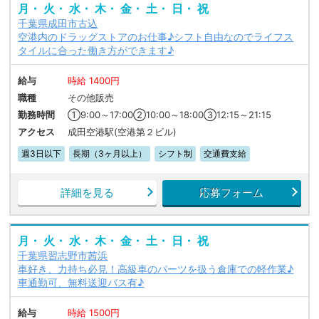
月・ 火・ 水・ 木・ 金・ 土・ 日・ 祝
千葉県成田市古込
空港内のドラッグストアのお仕事♪シフト自由なのでライフス
タイルに合った働き方ができます♪
給与
時給 1400円
職種
その他販売
勤務時間
①9:00～17:00②10:00～18:00③12:15～21:15
アクセス
成田空港駅(空港第２ビル)
週3日以下
長期（3ヶ月以上）
シフト制
交通費支給
詳細を見る
応募フォーム
月・ 火・ 水・ 木・ 金・ 土・ 日・ 祝
千葉県習志野市茜浜
車好き、力持ち必見！高級車のパーツを扱う倉庫での軽作業♪
車通勤可、無料送迎バス有♪
給与
時給 1500円