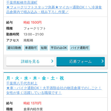
千葉県船橋市高瀬町
★フォークリフトスタッフ急募★マイカー通勤OK！＼冷凍食
品倉庫内で積み込み・積み下ろし作業／
給与
時給 1500円
職種
フォークリフト
勤務時間
13:00～21:00
アクセス
南船橋
週5日勤務
車通勤可
短期
平日のみOK
バイク通勤可
詳細を見る
応募フォーム
月・ 火・ 水・ 木・ 金・ 土・ 祝
千葉県八千代市村上
★車・バイク通勤OK！大手酒類会社の物流倉庫でのしごと！
女性が多く活躍している職場です！
給与
時給 1370円
職種
倉庫内軽作業