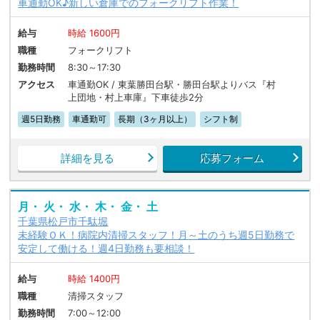
車通勤OK♪新しい倉庫でのフォークリフト作業！
給与
時給 1600円
職種
フォークリフト
勤務時間
8:30～17:30
アクセス
車通勤OK / 東葉勝田台駅・勝田台駅よりバス『村
上団地・村上車庫』下車徒歩2分
週5日勤務
車通勤可
長期（3ヶ月以上）
シフト制
詳細を見る
応募フォーム
月・ 火・ 水・ 木・ 金・ 土
千葉県松戸市千駄堀
未経験ＯＫ！病院内清掃スタッフ！月～土のうち週5日勤務で
安定して働ける！週4日勤務も要相談！
給与
時給 1400円
職種
清掃スタッフ
勤務時間
7:00～12:00