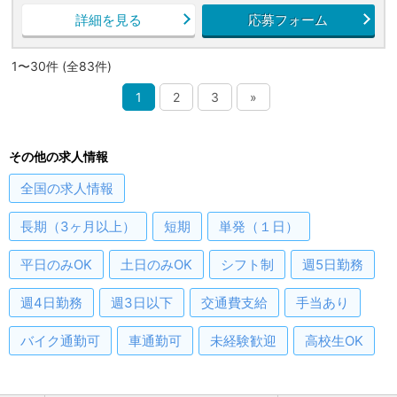
詳細を見る
応募フォーム
1〜30件 (全83件)
1
2
3
»
その他の求人情報
全国
の求人情報
長期（3ヶ月以上）
短期
単発（１日）
平日のみOK
土日のみOK
シフト制
週5日勤務
週4日勤務
週3日以下
交通費支給
手当あり
バイク通勤可
車通勤可
未経験歓迎
高校生OK