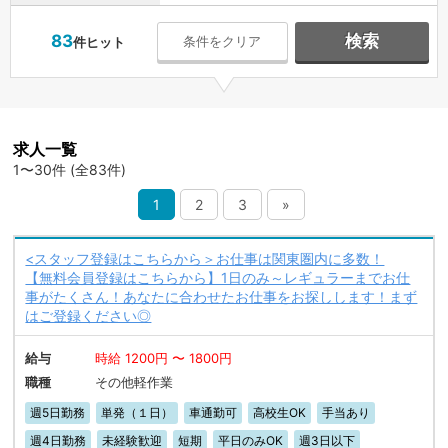
83
検索
条件をクリア
件ヒット
求人一覧
1〜30件 (全83件)
1
2
3
»
<スタッフ登録はこちらから＞お仕事は関東圏内に多数！
【無料会員登録はこちらから】1日のみ～レギュラーまでお仕
事がたくさん！あなたに合わせたお仕事をお探しします！まず
はご登録ください◎
給与
時給 1200円 〜 1800円
職種
その他軽作業
週5日勤務
単発（１日）
車通勤可
高校生OK
手当あり
週4日勤務
未経験歓迎
短期
平日のみOK
週3日以下