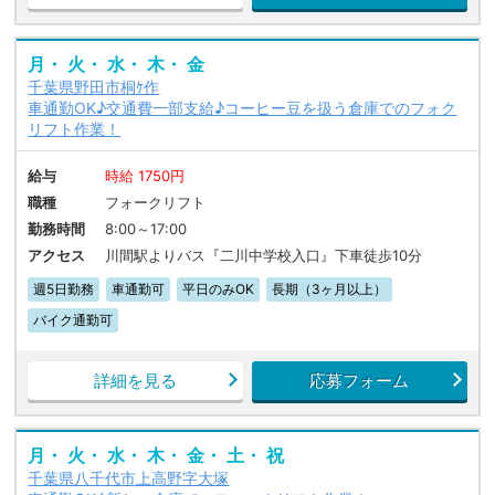
月・ 火・ 水・ 木・ 金
千葉県野田市桐ｹ作
車通勤OK♪交通費一部支給♪コーヒー豆を扱う倉庫でのフォク
リフト作業！
給与
時給 1750円
職種
フォークリフト
勤務時間
8:00～17:00
アクセス
川間駅よりバス『二川中学校入口』下車徒歩10分
週5日勤務
車通勤可
平日のみOK
長期（3ヶ月以上）
バイク通勤可
詳細を見る
応募フォーム
月・ 火・ 水・ 木・ 金・ 土・ 祝
千葉県八千代市上高野字大塚