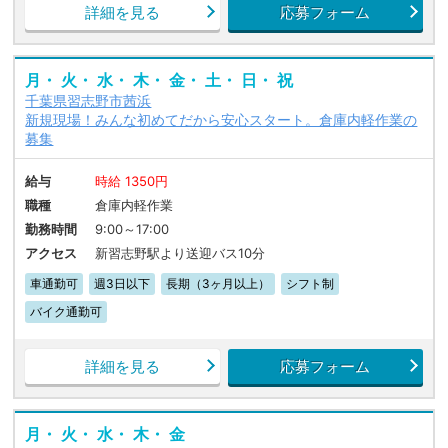
詳細を見る
応募フォーム
月・ 火・ 水・ 木・ 金・ 土・ 日・ 祝
千葉県習志野市茜浜
新規現場！みんな初めてだから安心スタート。倉庫内軽作業の
募集
給与
時給 1350円
職種
倉庫内軽作業
勤務時間
9:00～17:00
アクセス
新習志野駅より送迎バス10分
車通勤可
週3日以下
長期（3ヶ月以上）
シフト制
バイク通勤可
詳細を見る
応募フォーム
月・ 火・ 水・ 木・ 金