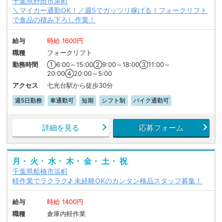
千葉県野田市泉町
＼マイカー通勤OK！／週5でガッツリ稼げる！フォークリフト
で食品の積み下ろし作業！
給与
時給 1600円
職種
フォークリフト
勤務時間
①6:00～15:00②9:00～18:00③11:00～
20:00④20:00～5:00
アクセス
七光台駅から徒歩30分
週5日勤務
車通勤可
短期
シフト制
バイク通勤可
詳細を見る
応募フォーム
月・ 火・ 水・ 木・ 金・ 土・ 祝
千葉県船橋市浜町
軽作業でラクラク♪ 未経験OKのカンタン検品スタッフ募集！
給与
時給 1400円
職種
倉庫内軽作業