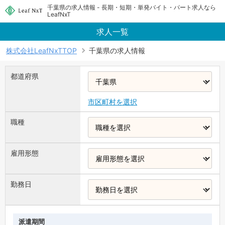
千葉県の求人情報 - 長期・短期・単発バイト・パート求人なら
LeafNxT
求人一覧
株式会社LeafNxTTOP
千葉県の求人情報
都道府県
市区町村を選択
職種
雇用形態
勤務日
派遣期間