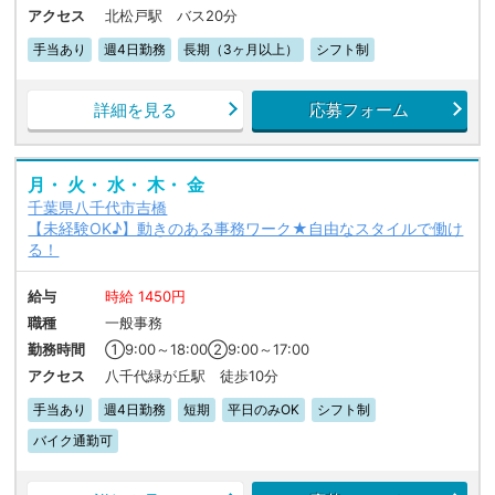
アクセス
北松戸駅 バス20分
手当あり
週4日勤務
長期（3ヶ月以上）
シフト制
詳細を見る
応募フォーム
月・ 火・ 水・ 木・ 金
千葉県八千代市吉橋
【未経験OK♪】動きのある事務ワーク★自由なスタイルで働け
る！
給与
時給 1450円
職種
一般事務
勤務時間
①9:00～18:00②9:00～17:00
アクセス
八千代緑が丘駅 徒歩10分
手当あり
週4日勤務
短期
平日のみOK
シフト制
バイク通勤可