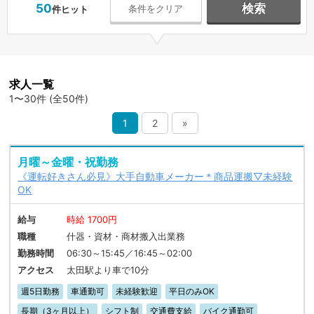
50
検索
条件をクリア
件ヒット
求人一覧
1〜30件 (全50件)
1
2
»
月曜～金曜・祝勤務
《運転好きさん必見》大手自動車メーカー＊商品運搬▽未経験
OK
給与
時給 1700円
職種
什器・資材・商材搬入出業務
勤務時間
06:30～15:45／16:45～02:00
アクセス
太田駅より車で10分
週5日勤務
車通勤可
未経験歓迎
平日のみOK
長期（3ヶ月以上）
シフト制
交通費支給
バイク通勤可