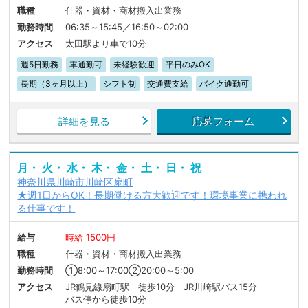
職種
什器・資材・商材搬入出業務
勤務時間
06:35～15:45／16:50～02:00
アクセス
太田駅より車で10分
週5日勤務
車通勤可
未経験歓迎
平日のみOK
長期（3ヶ月以上）
シフト制
交通費支給
バイク通勤可
詳細を見る
応募フォーム
月・ 火・ 水・ 木・ 金・ 土・ 日・ 祝
神奈川県川崎市川崎区扇町
★週1日からOK！長期働ける方大歓迎です！環境事業に携われ
る仕事です！
給与
時給 1500円
職種
什器・資材・商材搬入出業務
勤務時間
①8:00～17:00②20:00～5:00
アクセス
JR鶴見線扇町駅 徒歩10分 JR川崎駅バス15分
バス停から徒歩10分