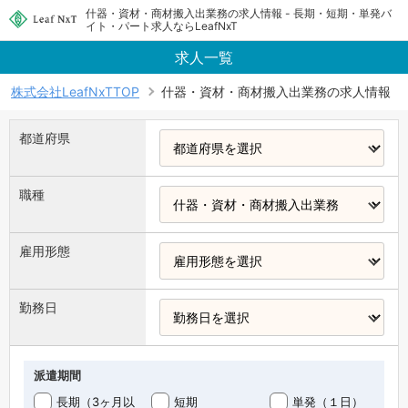
什器・資材・商材搬入出業務の求人情報 - 長期・短期・単発バ
イト・パート求人ならLeafNxT
求人一覧
株式会社LeafNxTTOP
什器・資材・商材搬入出業務の求人情報
都道府県
職種
雇用形態
勤務日
派遣期間
長期（3ヶ月以
短期
単発（１日）