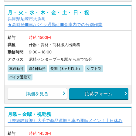
月・ 火・ 水・ 木・ 金・ 土・ 日・ 祝
兵庫県尼崎市大浜町
★高時給■車/バイク通勤可■倉庫内での分別作業
給与
時給 1500円
職種
什器・資材・商材搬入出業務
勤務時間
9:00～18:00
アクセス
尼崎センタープール駅から車で15分
車通勤可
週4日勤務
長期（3ヶ月以上）
シフト制
バイク通勤可
詳細を見る
応募フォーム
月曜～金曜・祝勤務
《未経験歓迎》大手で商品運搬＊車の運転メイン！土日休み
給与
時給 1450円