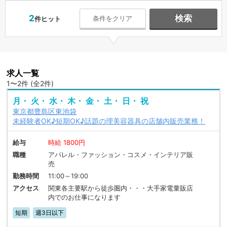
2
検索
条件をクリア
件ヒット
求人一覧
1〜2件 (全2件)
月・ 火・ 水・ 木・ 金・ 土・ 日・ 祝
東京都豊島区東池袋
未経験者OK♪短期OK♪話題の理美容器具の店舗内販売業務！
給与
時給 1800円
職種
アパレル・ファッション・コスメ・インテリア販
売
勤務時間
11:00～19:00
アクセス
関東各主要駅から徒歩圏内・・・大手家電量販店
内でのお仕事になります
短期
週3日以下