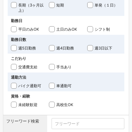
長期（3ヶ月以
短期
単発（１日）
上）
勤務日
平日のみOK
土日のみOK
シフト制
勤務日数
週5日勤務
週4日勤務
週3日以下
こだわり
交通費支給
手当あり
通勤方法
バイク通勤可
車通勤可
資格・経験
未経験歓迎
高校生OK
フリーワード検索