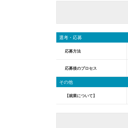
選考・応募
応募方法
応募後のプロセス
その他
【就業について】