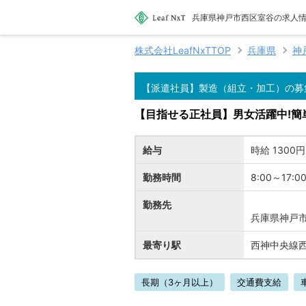
兵庫県神戸市西区室谷の求人情報
株式会社LeafNxTTOP
兵庫県
神
【派遣社員】製造（組立・加工）の募
【目指せる正社員】男女活躍中!簡単
給与
時給 1300円
勤務時間
8:00～17:0
勤務先
兵庫県神戸
最寄り駅
西神中央線
長期（3ヶ月以上）
交通費支給