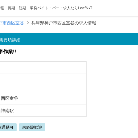
 - 長期・短期・単発バイト・パート求人ならLeafNxT
戸市西区室谷
兵庫県神戸市西区室谷の求人情報
集要項詳細
作業!!
0
市西区室谷
西神南駅
車通勤可
未経験歓迎