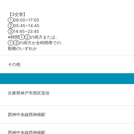
【3交替】
①08:00~17:00
②05:45~14:45
③14:45~23:45
※時間①②の両方または、
①③の両方か全時間帯での
勤務のいずれか
その他
兵庫県神戸市西区室谷
西神中央線西神南駅
西神中央線西神南駅