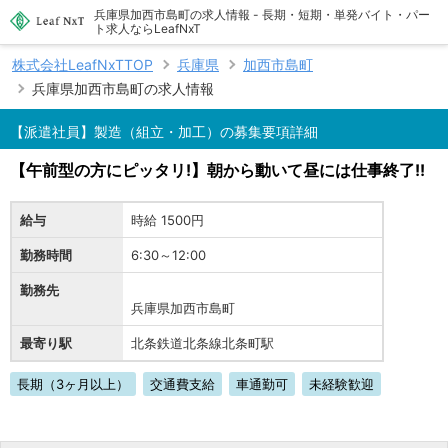
兵庫県加西市島町の求人情報 - 長期・短期・単発バイト・パー
ト求人ならLeafNxT
株式会社LeafNxTTOP
兵庫県
加西市島町
兵庫県加西市島町の求人情報
【派遣社員】製造（組立・加工）の募集要項詳細
【午前型の方にピッタリ!】朝から動いて昼には仕事終了!!
給与
時給 1500円
勤務時間
6:30～12:00
勤務先
兵庫県加西市島町
最寄り駅
北条鉄道北条線北条町駅
長期（3ヶ月以上）
交通費支給
車通勤可
未経験歓迎