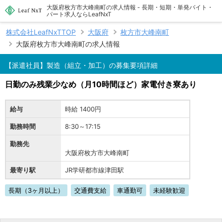
大阪府枚方市大峰南町の求人情報 - 長期・短期・単発バイト・
パート求人ならLeafNxT
株式会社LeafNxTTOP
大阪府
枚方市大峰南町
大阪府枚方市大峰南町の求人情報
【派遣社員】製造（組立・加工）の募集要項詳細
日勤のみ残業少なめ（月10時間ほど）家電付き寮あり
給与
時給 1400円
勤務時間
8:30～17:15
勤務先
大阪府枚方市大峰南町
最寄り駅
JR学研都市線津田駅
長期（3ヶ月以上）
交通費支給
車通勤可
未経験歓迎