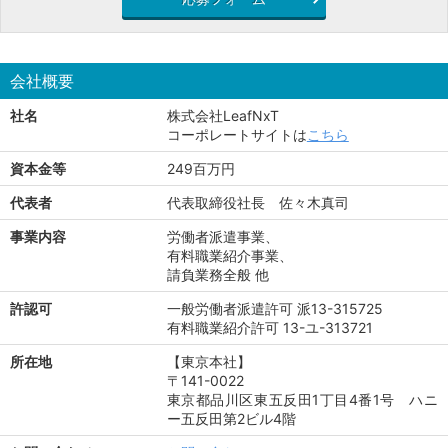
会社概要
社名
株式会社LeafNxT
コーポレートサイトは
こちら
資本金等
249百万円
代表者
代表取締役社長 佐々木真司
事業内容
労働者派遣事業、
有料職業紹介事業、
請負業務全般 他
許認可
一般労働者派遣許可 派13-315725
有料職業紹介許可 13-ユ-313721
所在地
【東京本社】
〒141-0022
東京都品川区東五反田1丁目4番1号 ハニ
ー五反田第2ビル4階