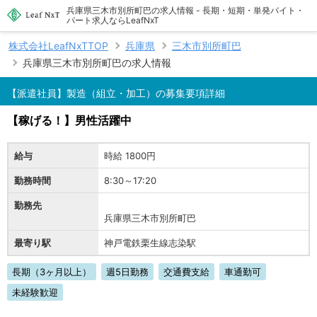
兵庫県三木市別所町巴の求人情報 - 長期・短期・単発バイト・
パート求人ならLeafNxT
株式会社LeafNxTTOP
兵庫県
三木市別所町巴
兵庫県三木市別所町巴の求人情報
【派遣社員】製造（組立・加工）の募集要項詳細
【稼げる！】男性活躍中
給与
時給 1800円
勤務時間
8:30～17:20
勤務先
兵庫県三木市別所町巴
最寄り駅
神戸電鉄栗生線志染駅
長期（3ヶ月以上）
週5日勤務
交通費支給
車通勤可
未経験歓迎