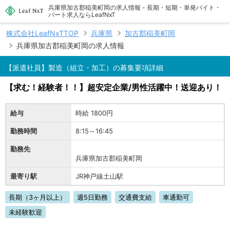
兵庫県加古郡稲美町岡の求人情報 - 長期・短期・単発バイト・
パート求人ならLeafNxT
株式会社LeafNxTTOP
兵庫県
加古郡稲美町岡
兵庫県加古郡稲美町岡の求人情報
【派遣社員】製造（組立・加工）の募集要項詳細
【求む！経験者！！】超安定企業/男性活躍中！送迎あり！
給与
時給 1800円
勤務時間
8:15～16:45
勤務先
兵庫県加古郡稲美町岡
最寄り駅
JR神戸線土山駅
長期（3ヶ月以上）
週5日勤務
交通費支給
車通勤可
未経験歓迎