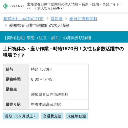
愛知県春日井市廻間町の求人情報 - 長期・短期・単発バイト・
パート求人ならLeafNxT
株式会社LeafNxTTOP
愛知県
春日井市廻間町
愛知県春日井市廻間町の求人情報
【契約社員】製造（組立・加工）の募集要項詳細
土日祝休み・座り作業・時給1570円！女性も多数活躍中の
職場です♪
給与
時給 1570円
勤務時間
8:30～17:45
勤務先
愛知県春日井市廻間町
最寄り駅
中央本線高蔵寺駅
長期（3ヶ月以上）
交通費支給
未経験歓迎