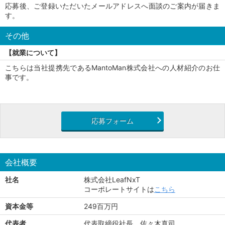
応募後、ご登録いただいたメールアドレスへ面談のご案内が届きま
す。
その他
【就業について】
こちらは当社提携先であるMantoMan株式会社への人材紹介のお仕
事です。
応募フォーム
会社概要
社名
株式会社LeafNxT
コーポレートサイトは
こちら
資本金等
249百万円
代表者
代表取締役社長 佐々木真司