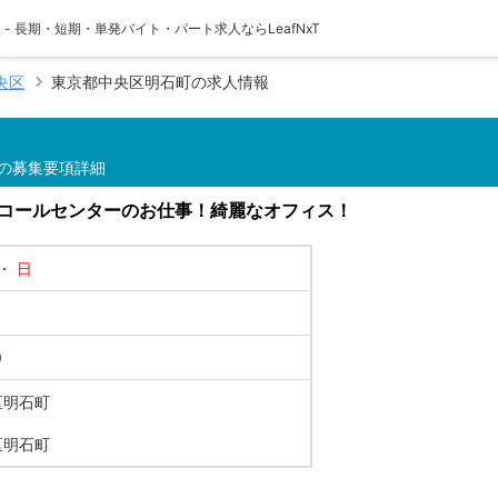
- 長期・短期・単発バイト・パート求人ならLeafNxT
央区
東京都中央区明石町の求人情報
の募集要項詳細
のコールセンターのお仕事！綺麗なオフィス！
・ 日
0
区明石町
4
区明石町