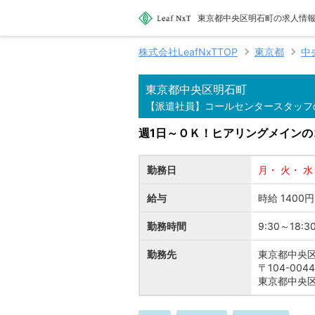
東京都中央区明石町の求人情報 
株式会社LeafNxTTOP
東京都
中
東京都中央区明石町
【派遣社員】コールセンタースタッフ
週1日～ＯＫ！ヒアリングメイン
勤務日
月・ 火・ 水
給与
時給 1400円
勤務時間
9:30～18:3
勤務先
東京都中央
〒104-004
東京都中央