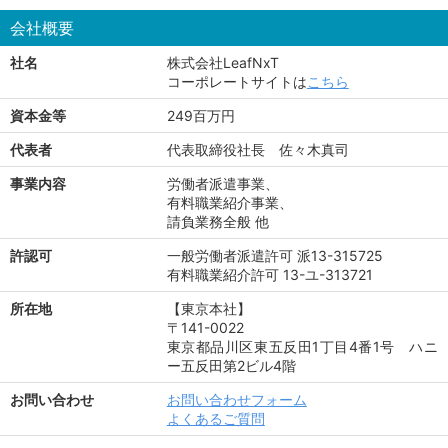
会社概要
社名
株式会社LeafNxT
コーポレートサイトは
こちら
資本金等
249百万円
代表者
代表取締役社長 佐々木真司
事業内容
労働者派遣事業、
有料職業紹介事業、
請負業務全般 他
許認可
一般労働者派遣許可 派13-315725
有料職業紹介許可 13-ユ-313721
所在地
【東京本社】
〒141-0022
東京都品川区東五反田1丁目4番1号 ハニ
ー五反田第2ビル4階
お問い合わせ
お問い合わせフォーム
よくあるご質問