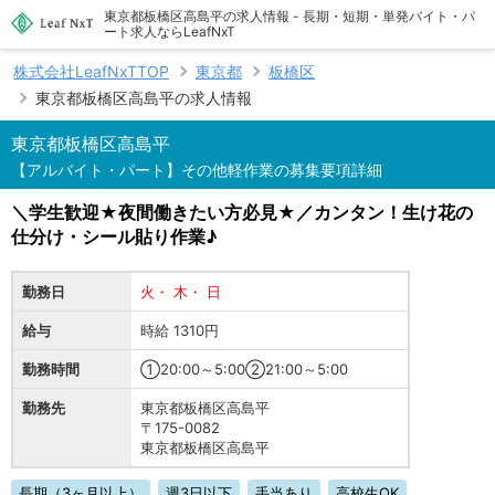
東京都板橋区高島平の求人情報 - 長期・短期・単発バイト・パ
ート求人ならLeafNxT
株式会社LeafNxTTOP
東京都
板橋区
東京都板橋区高島平の求人情報
東京都板橋区高島平
【アルバイト・パート】その他軽作業の募集要項詳細
＼学生歓迎★夜間働きたい方必見★／カンタン！生け花の
仕分け・シール貼り作業♪
勤務日
火・ 木・ 日
給与
時給 1310円
勤務時間
①20:00～5:00②21:00～5:00
勤務先
東京都板橋区高島平
〒175-0082
東京都板橋区高島平
長期（3ヶ月以上）
週3日以下
手当あり
高校生OK