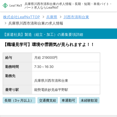
兵庫県川西市清和台東の求人情報 - 長期・短期・単発バイト・
パート求人ならLeafNxT
株式会社LeafNxTTOP
兵庫県
川西市清和台東
兵庫県川西市清和台東の求人情報
【派遣社員】製造（組立・加工）の募集要項詳細
【職場見学可】環境や雰囲気が見られますよ！！
給与
月給 219000円
勤務時間
7:30～16:30
勤務先
兵庫県川西市清和台東
最寄り駅
能勢電鉄妙見線平野駅
長期（3ヶ月以上）
交通費支給
車通勤可
未経験歓迎