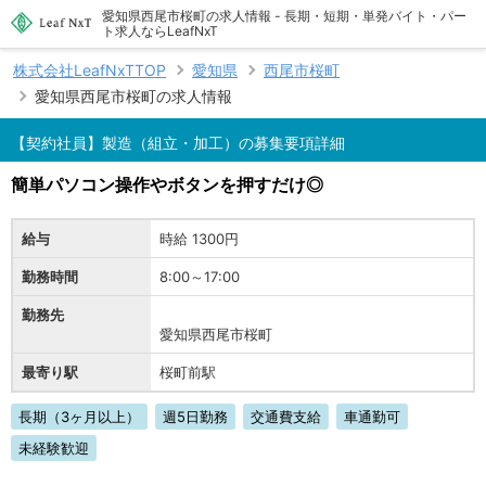
愛知県西尾市桜町の求人情報 - 長期・短期・単発バイト・パー
ト求人ならLeafNxT
株式会社LeafNxTTOP
愛知県
西尾市桜町
愛知県西尾市桜町の求人情報
【契約社員】製造（組立・加工）の募集要項詳細
簡単パソコン操作やボタンを押すだけ◎
給与
時給 1300円
勤務時間
8:00～17:00
勤務先
愛知県西尾市桜町
最寄り駅
桜町前駅
長期（3ヶ月以上）
週5日勤務
交通費支給
車通勤可
未経験歓迎