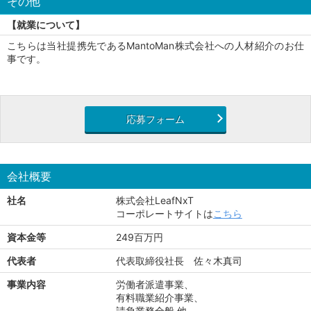
その他
【就業について】
こちらは当社提携先であるMantoMan株式会社への人材紹介のお仕
事です。
応募フォーム
会社概要
社名
株式会社LeafNxT
コーポレートサイトは
こちら
資本金等
249百万円
代表者
代表取締役社長 佐々木真司
事業内容
労働者派遣事業、
有料職業紹介事業、
請負業務全般 他