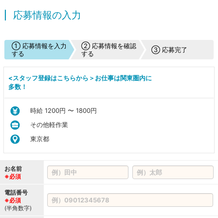
応募情報の入力
① 応募情報を入力
② 応募情報を確認
③ 応募完了
する
する
<スタッフ登録はこちらから＞お仕事は関東圏内に
多数！
時給 1200円 〜 1800円
その他軽作業
東京都
お名前
※必須
電話番号
※必須
(半角数字)